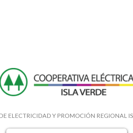
DE ELECTRICIDAD Y PROMOCIÓN REGIONAL IS