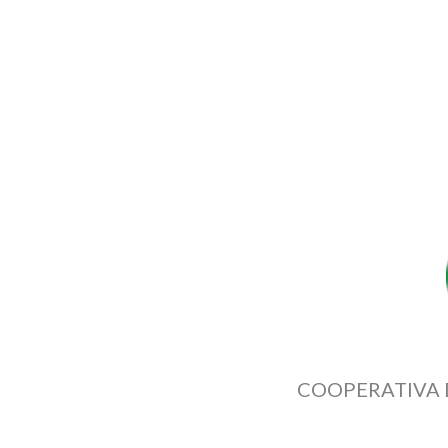
COOPERATIVA 