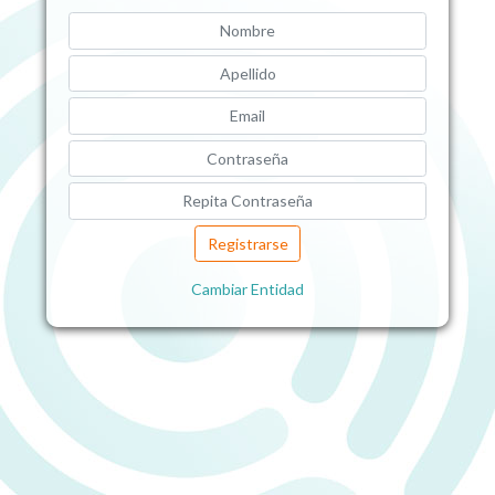
Registrarse
Cambiar Entidad