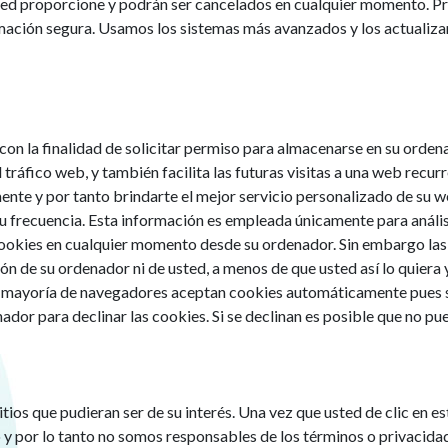
usted proporcione y podrán ser cancelados en cualquier momento.
mación segura. Usamos los sistemas más avanzados y los actuali
con la finalidad de solicitar permiso para almacenarse en su ordena
tráfico web, y también facilita las futuras visitas a una web recur
ente y por tanto brindarte el mejor servicio personalizado de su 
 su frecuencia. Esta información es empleada únicamente para anális
ookies en cualquier momento desde su ordenador. Sin embargo las
ión de su ordenador ni de usted, a menos de que usted así lo quier
la mayoría de navegadores aceptan cookies automáticamente pues s
dor para declinar las cookies. Si se declinan es posible que no pue
itios que pudieran ser de su interés. Una vez que usted de clic en 
o y por lo tanto no somos responsables de los términos o privacidad